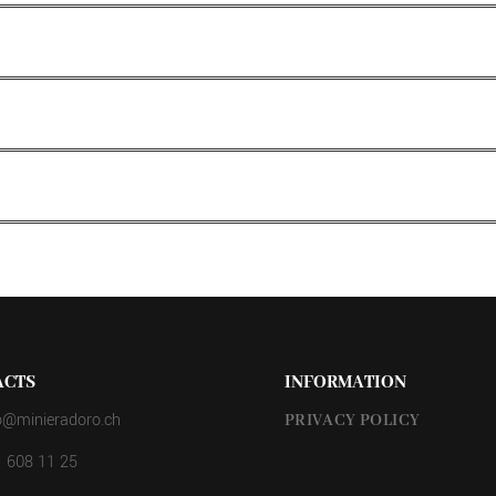
ACTS
INFORMATION
o@minieradoro.ch
PRIVACY POLICY
 608 11 25