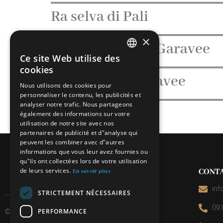
Ra selva di Pali
×
5. Aurifodine di Garavee
Ce site Web utilise des
ITALIAN
cookies
4. Mulino di Garavee
FRENCH
Nous utilisons des cookies pour
personnaliser le contenu, les publicités et
GERMAN
analyser notre trafic. Nous partageons
ENGLISH
également des informations sur votre
utilisation de notre site avec nos
partenaires de publicité et d"analyse qui
peuvent les combiner avec d"autres
informations que vous leur avez fournies ou
qu"ils ont collectées lors de votre utilisation
de leurs services.
CONT
En savoir plus
inf
STRICTEMENT NÉCESSAIRES
091
© 2026 Miniera d’oro di Sessa
PERFORMANCE