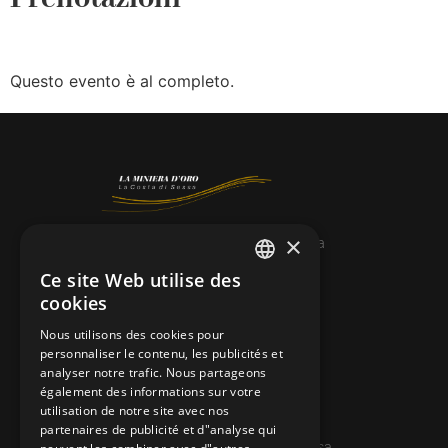
Questo evento è al completo.
×
© 2026 Miniera d’oro di Sessa
Ce site Web utilise des
ITALIAN
CONTACTS
cookies
FRENCH
info@minieradoro.ch
Nous utilisons des cookies pour
personnaliser le contenu, les publicités et
GERMAN
091 608 11 25
analyser notre trafic. Nous partageons
ENGLISH
également des informations sur votre
079 127 20 80
utilisation de notre site avec nos
partenaires de publicité et d"analyse qui
Casella postale 7, 6997 Sessa