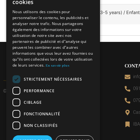
cookies
FRENCH
Nous utilisons des cookies pour
Bambino (3-5 anni) / Kid (3-5 years) / Enfant
personnaliser le contenu, les publicités et
GERMAN
analyser notre trafic. Nous partageons
ENGLISH
également des informations sur votre
utilisation de notre site avec nos
partenaires de publicité et d"analyse qui
peuvent les combiner avec d"autres
informations que vous leur avez fournies ou
qu"ils ont collectées lors de votre utilisation
de leurs services.
CONT
En savoir plus
inf
STRICTEMENT NÉCESSAIRES
091
© 2026 Miniera d’oro di Sessa
PERFORMANCE
079
CIBLAGE
Cas
FONCTIONNALITÉ
IB
NON CLASSIFIÉS