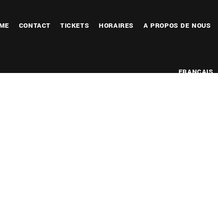
ME
CONTACT
TICKETS
HORAIRES
A PROPOS DE NOUS
FRANÇAIS
ier Google
iCalendar
Office 365