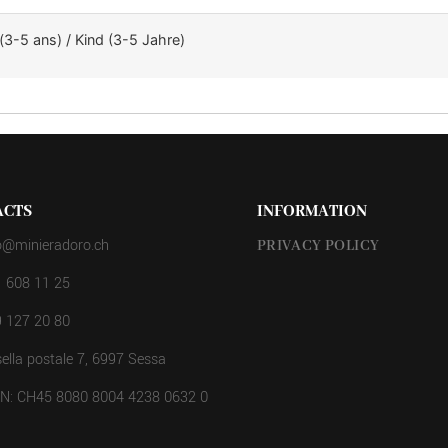
(3-5 ans) / Kind (3-5 Jahre)
ACTS
INFORMATION
o@minieradoro.ch
PRIVACY POLICY
 608 11 25
 127 20 80
ella postale 7, 6997 Sessa
AN: CH45 8080 8004 4238 0632 0