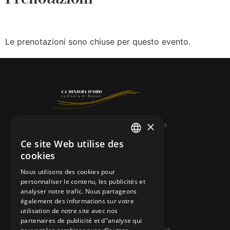
Le prenotazioni sono chiuse per questo evento.
×
© 2026 Miniera d’oro di Sessa
Ce site Web utilise des
ITALIAN
CONTACTS
cookies
FRENCH
info@minieradoro.ch
Nous utilisons des cookies pour
personnaliser le contenu, les publicités et
GERMAN
091 608 11 25
analyser notre trafic. Nous partageons
ENGLISH
également des informations sur votre
079 127 20 80
utilisation de notre site avec nos
partenaires de publicité et d"analyse qui
Casella postale 7, 6997 Sessa