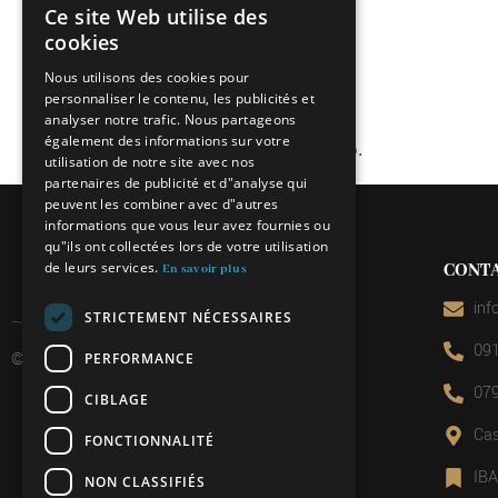
Ce site Web utilise des
ITALIAN
cookies
FRENCH
Nous utilisons des cookies pour
personnaliser le contenu, les publicités et
GERMAN
analyser notre trafic. Nous partageons
ENGLISH
également des informations sur votre
Questo evento è al completo.
utilisation de notre site avec nos
partenaires de publicité et d"analyse qui
peuvent les combiner avec d"autres
informations que vous leur avez fournies ou
qu"ils ont collectées lors de votre utilisation
de leurs services.
CONT
En savoir plus
inf
STRICTEMENT NÉCESSAIRES
091
© 2026 Miniera d’oro di Sessa
PERFORMANCE
079
CIBLAGE
Cas
FONCTIONNALITÉ
IB
NON CLASSIFIÉS