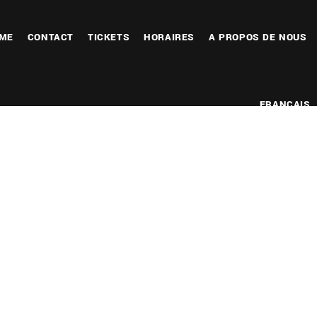
ME
CONTACT
TICKETS
HORAIRES
A PROPOS DE NOUS
FRANÇAIS
ier Google
iCalendar
Office 365