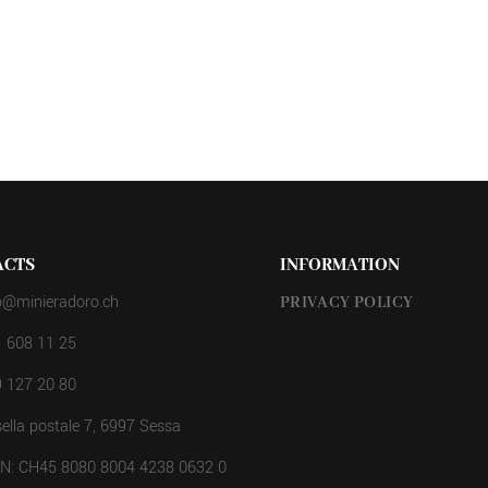
ACTS
INFORMATION
o@minieradoro.ch
PRIVACY POLICY
 608 11 25
 127 20 80
ella postale 7, 6997 Sessa
AN: CH45 8080 8004 4238 0632 0