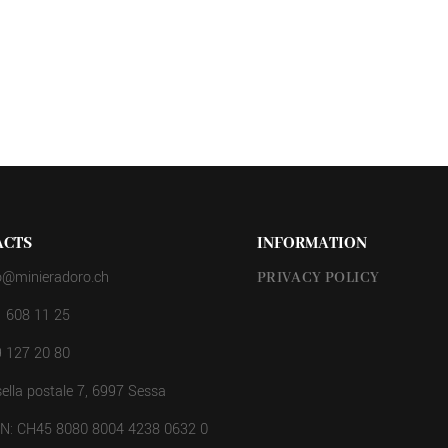
ACTS
INFORMATION
o@minieradoro.ch
PRIVACY POLICY
 608 11 25
 127 20 80
ella postale 7, 6997 Sessa
AN: CH45 8080 8004 4238 0632 0