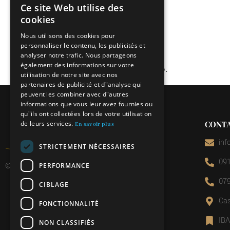
Ce site Web utilise des
ITALIAN
cookies
FRENCH
Nous utilisons des cookies pour
personnaliser le contenu, les publicités et
GERMAN
analyser notre trafic. Nous partageons
ENGLISH
également des informations sur votre
Questo evento è al completo.
utilisation de notre site avec nos
partenaires de publicité et d"analyse qui
peuvent les combiner avec d"autres
informations que vous leur avez fournies ou
qu"ils ont collectées lors de votre utilisation
de leurs services.
CONT
En savoir plus
inf
STRICTEMENT NÉCESSAIRES
091
© 2026 Miniera d’oro di Sessa
PERFORMANCE
079
CIBLAGE
Cas
FONCTIONNALITÉ
IB
NON CLASSIFIÉS