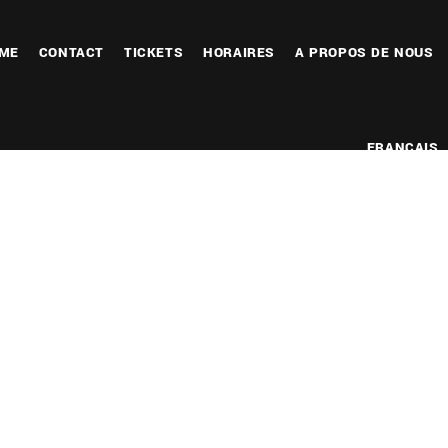
ME
CONTACT
TICKETS
HORAIRES
A PROPOS DE NOUS
FRANÇAIS
ier Google
iCalendar
Office 365