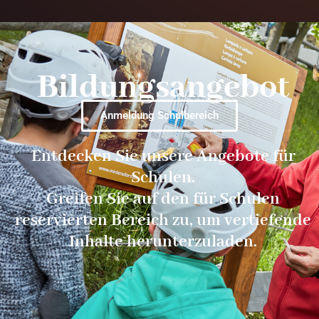
Bildungsangebot
Anmeldung Schulbereich
Entdecken Sie unsere Angebote für
Schulen.
Greifen Sie auf den für Schulen
reservierten Bereich zu, um vertiefende
Inhalte herunterzuladen.