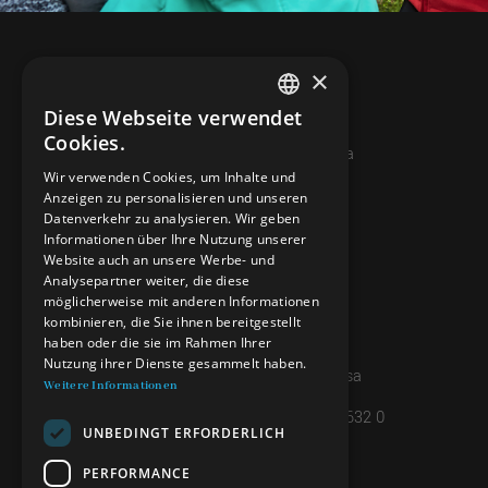
×
Diese Webseite verwendet
ITALIAN
Cookies.
© 2026 Miniera d’oro di Sessa
FRENCH
Wir verwenden Cookies, um Inhalte und
Anzeigen zu personalisieren und unseren
GERMAN
KONTAKTE
Datenverkehr zu analysieren. Wir geben
ENGLISH
Informationen über Ihre Nutzung unserer
info@minieradoro.ch
Website auch an unsere Werbe- und
Analysepartner weiter, die diese
091 608 11 25
möglicherweise mit anderen Informationen
kombinieren, die Sie ihnen bereitgestellt
079 127 20 80
haben oder die sie im Rahmen Ihrer
Nutzung ihrer Dienste gesammelt haben.
Casella postale 7, 6997 Sessa
Weitere Informationen
IBAN: CH45 8080 8004 4238 0632 0
UNBEDINGT ERFORDERLICH
PERFORMANCE
INFORMATIONEN