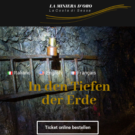
Italiano
English
Français
In den Tiefen
der Erde
Ticket online bestellen