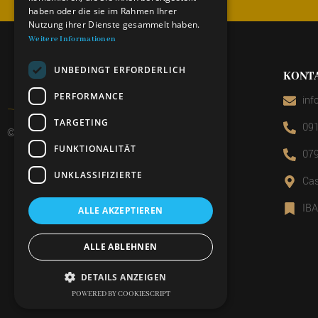
haben oder die sie im Rahmen Ihrer
Nutzung ihrer Dienste gesammelt haben.
Weitere Informationen
UNBEDINGT ERFORDERLICH
KONT
PERFORMANCE
inf
TARGETING
091
© 2026 Miniera d’oro di Sessa
FUNKTIONALITÄT
079
UNKLASSIFIZIERTE
Cas
IB
ALLE AKZEPTIEREN
ALLE ABLEHNEN
DETAILS ANZEIGEN
POWERED BY COOKIESCRIPT