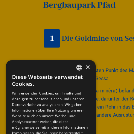
Bergbaupark Pfad
1
Die Goldmine von Se
×
Wir befinden uns am ersten Punkt des M
Diese Webseite verwendet
Pfad: die Goldmine von Sessa
ITALIAN
Cookies.
FRENCH
Im Haus der Mine (Cà da minèra) befand
Wir verwenden Cookies, um Inhalte und
Ausrüstungsgegenstände, darunter der 
Anzeigen zu personalisieren und unseren
GERMAN
Datenverkehr zu analysieren. Wir geben
von Druckluft, die durch ein Rohr in das
ENGLISH
Informationen über Ihre Nutzung unserer
die Bohrmaschinen und andere Ausrüstu
Website auch an unsere Werbe- und
Analysepartner weiter, die diese
möglicherweise mit anderen Informationen
kombinieren, die Sie ihnen bereitgestellt