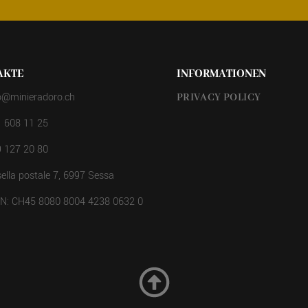
AKTE
INFORMATIONEN
o@minieradoro.ch
PRIVACY POLICY
 608 11 25
 127 20 80
ella postale 7, 6997 Sessa
AN: CH45 8080 8004 4238 0632 0