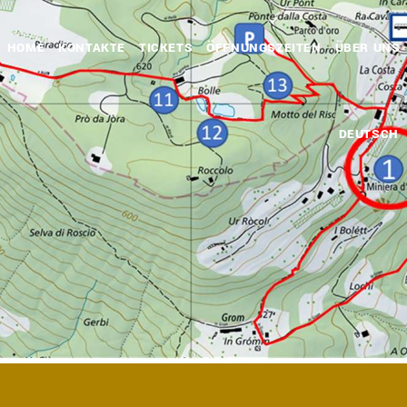
HOME
KONTAKTE
TICKETS
ÖFFNUNGSZEITEN
ÜBER UNS
DEUTSCH