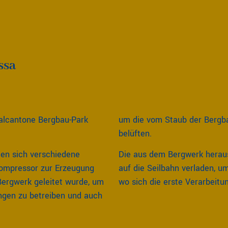
ssa
alcantone Bergbau-Park
um die vom Staub der Bergba
belüften.
en sich verschiedene
Die aus dem Bergwerk heraus
Kompressor zur Erzeugung
auf die Seilbahn verladen, u
 Bergwerk geleitet wurde, um
wo sich die erste Verarbeitu
ngen zu betreiben und auch