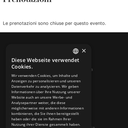
Le prenotazioni sono chiuse per questo evento.
×
Diese Webseite verwendet
ITALIAN
Cookies.
© 2026 Miniera d’oro di Sessa
FRENCH
Wir verwenden Cookies, um Inhalte und
Anzeigen zu personalisieren und unseren
GERMAN
KONTAKTE
Datenverkehr zu analysieren. Wir geben
ENGLISH
Informationen über Ihre Nutzung unserer
info@minieradoro.ch
Website auch an unsere Werbe- und
Analysepartner weiter, die diese
091 608 11 25
möglicherweise mit anderen Informationen
kombinieren, die Sie ihnen bereitgestellt
079 127 20 80
haben oder die sie im Rahmen Ihrer
Nutzung ihrer Dienste gesammelt haben.
Casella postale 7, 6997 Sessa