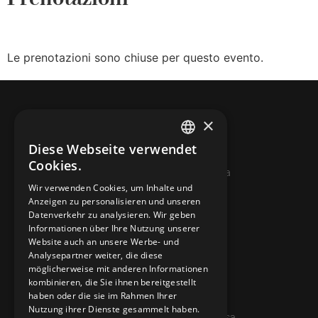
Le prenotazioni sono chiuse per questo evento.
×
Diese Webseite verwendet
ITALIAN
Cookies.
© 2026 Miniera d’oro di Sessa
FRENCH
Wir verwenden Cookies, um Inhalte und
Anzeigen zu personalisieren und unseren
GERMAN
KONTAKTE
Datenverkehr zu analysieren. Wir geben
ENGLISH
Informationen über Ihre Nutzung unserer
info@minieradoro.ch
Website auch an unsere Werbe- und
Analysepartner weiter, die diese
091 608 11 25
möglicherweise mit anderen Informationen
kombinieren, die Sie ihnen bereitgestellt
079 127 20 80
haben oder die sie im Rahmen Ihrer
Nutzung ihrer Dienste gesammelt haben.
Casella postale 7, 6997 Sessa