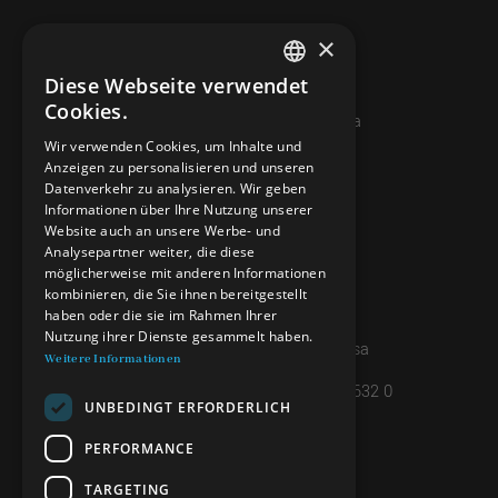
×
Diese Webseite verwendet
ITALIAN
Cookies.
© 2026 Miniera d’oro di Sessa
FRENCH
Wir verwenden Cookies, um Inhalte und
Anzeigen zu personalisieren und unseren
GERMAN
KONTAKTE
Datenverkehr zu analysieren. Wir geben
ENGLISH
Informationen über Ihre Nutzung unserer
info@minieradoro.ch
Website auch an unsere Werbe- und
Analysepartner weiter, die diese
091 608 11 25
möglicherweise mit anderen Informationen
kombinieren, die Sie ihnen bereitgestellt
079 127 20 80
haben oder die sie im Rahmen Ihrer
Nutzung ihrer Dienste gesammelt haben.
Casella postale 7, 6997 Sessa
Weitere Informationen
IBAN: CH45 8080 8004 4238 0632 0
UNBEDINGT ERFORDERLICH
PERFORMANCE
INFORMATIONEN
TARGETING
PRIVACY POLICY