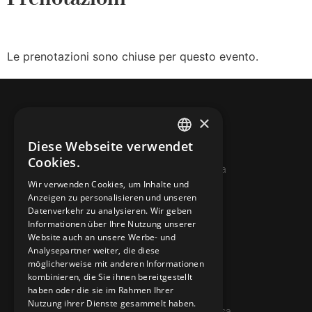
Le prenotazioni sono chiuse per questo evento.
×
Diese Webseite verwendet
ITALIAN
Cookies.
© 2026 Miniera d’oro di Sessa
FRENCH
Wir verwenden Cookies, um Inhalte und
Anzeigen zu personalisieren und unseren
GERMAN
KONTAKTE
Datenverkehr zu analysieren. Wir geben
ENGLISH
Informationen über Ihre Nutzung unserer
info@minieradoro.ch
Website auch an unsere Werbe- und
Analysepartner weiter, die diese
091 608 11 25
möglicherweise mit anderen Informationen
kombinieren, die Sie ihnen bereitgestellt
079 127 20 80
haben oder die sie im Rahmen Ihrer
Nutzung ihrer Dienste gesammelt haben.
Casella postale 7, 6997 Sessa