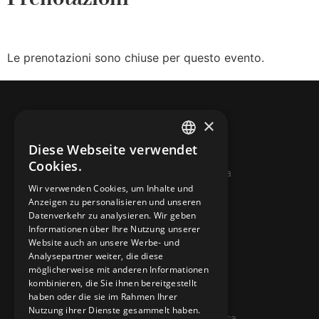
Le prenotazioni sono chiuse per questo evento.
×
Diese Webseite verwendet
ITALIAN
Cookies.
© 2026 Miniera d’oro di Sessa
FRENCH
Wir verwenden Cookies, um Inhalte und
Anzeigen zu personalisieren und unseren
GERMAN
KONTAKTE
Datenverkehr zu analysieren. Wir geben
ENGLISH
Informationen über Ihre Nutzung unserer
info@minieradoro.ch
Website auch an unsere Werbe- und
Analysepartner weiter, die diese
091 608 11 25
möglicherweise mit anderen Informationen
kombinieren, die Sie ihnen bereitgestellt
079 127 20 80
haben oder die sie im Rahmen Ihrer
Nutzung ihrer Dienste gesammelt haben.
Casella postale 7, 6997 Sessa