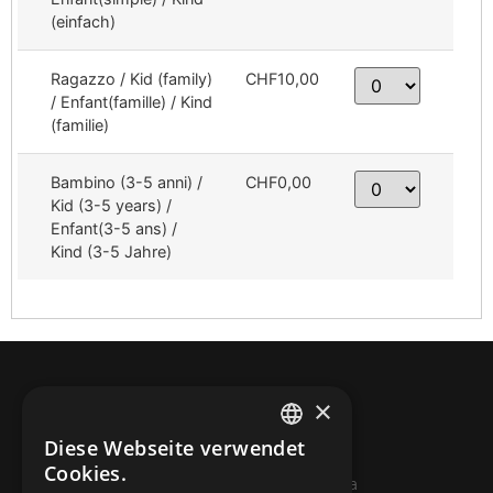
(einfach)
Ragazzo / Kid (family)
CHF10,00
/ Enfant(famille) / Kind
(familie)
Bambino (3-5 anni) /
CHF0,00
Kid (3-5 years) /
Enfant(3-5 ans) /
Kind (3-5 Jahre)
×
Diese Webseite verwendet
ITALIAN
Cookies.
© 2026 Miniera d’oro di Sessa
FRENCH