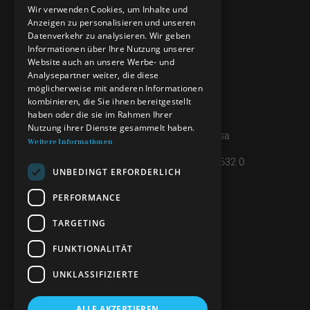
Wir verwenden Cookies, um Inhalte und
Anzeigen zu personalisieren und unseren
GERMAN
KONTAKTE
Datenverkehr zu analysieren. Wir geben
ENGLISH
Informationen über Ihre Nutzung unserer
info@minieradoro.ch
Website auch an unsere Werbe- und
Analysepartner weiter, die diese
091 608 11 25
möglicherweise mit anderen Informationen
kombinieren, die Sie ihnen bereitgestellt
079 127 20 80
haben oder die sie im Rahmen Ihrer
Nutzung ihrer Dienste gesammelt haben.
Casella postale 7, 6997 Sessa
Weitere Informationen
IBAN: CH45 8080 8004 4238 0632 0
UNBEDINGT ERFORDERLICH
PERFORMANCE
INFORMATIONEN
TARGETING
PRIVACY POLICY
FUNKTIONALITÄT
UNKLASSIFIZIERTE
FOLGEN SIE UNS
ALLE AKZEPTIEREN