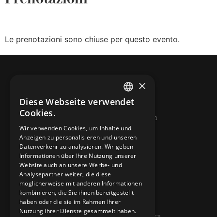
Le prenotazioni sono chiuse per questo evento.
×
Diese Webseite verwendet
ITALIAN
Cookies.
© 2026 Miniera d’oro di Sessa
FRENCH
Wir verwenden Cookies, um Inhalte und
Anzeigen zu personalisieren und unseren
GERMAN
KONTAKTE
Datenverkehr zu analysieren. Wir geben
ENGLISH
Informationen über Ihre Nutzung unserer
info@minieradoro.ch
Website auch an unsere Werbe- und
Analysepartner weiter, die diese
091 608 11 25
möglicherweise mit anderen Informationen
kombinieren, die Sie ihnen bereitgestellt
079 127 20 80
haben oder die sie im Rahmen Ihrer
Nutzung ihrer Dienste gesammelt haben.
Casella postale 7, 6997 Sessa