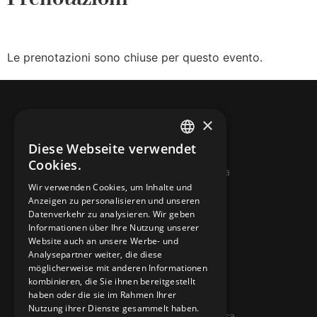
Le prenotazioni sono chiuse per questo evento.
×
Diese Webseite verwendet
ITALIAN
Cookies.
© 2026 Miniera d’oro di Sessa
FRENCH
Wir verwenden Cookies, um Inhalte und
Anzeigen zu personalisieren und unseren
GERMAN
KONTAKTE
Datenverkehr zu analysieren. Wir geben
ENGLISH
Informationen über Ihre Nutzung unserer
info@minieradoro.ch
Website auch an unsere Werbe- und
Analysepartner weiter, die diese
091 608 11 25
möglicherweise mit anderen Informationen
kombinieren, die Sie ihnen bereitgestellt
079 127 20 80
haben oder die sie im Rahmen Ihrer
Nutzung ihrer Dienste gesammelt haben.
Casella postale 7, 6997 Sessa