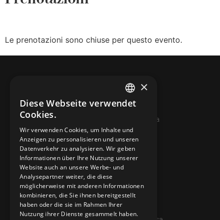
Le prenotazioni sono chiuse per questo evento.
×
Diese Webseite verwendet
ITALIAN
Cookies.
© 2026 Miniera d’oro di Sessa
FRENCH
Wir verwenden Cookies, um Inhalte und
Anzeigen zu personalisieren und unseren
GERMAN
KONTAKTE
Datenverkehr zu analysieren. Wir geben
ENGLISH
Informationen über Ihre Nutzung unserer
info@minieradoro.ch
Website auch an unsere Werbe- und
Analysepartner weiter, die diese
091 608 11 25
möglicherweise mit anderen Informationen
kombinieren, die Sie ihnen bereitgestellt
079 127 20 80
haben oder die sie im Rahmen Ihrer
Nutzung ihrer Dienste gesammelt haben.
Casella postale 7, 6997 Sessa