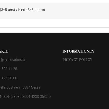
(3-5 ans) / Kind (3-5 Jahre)
AKTE
INFORMATIONEN
o@minieradoro.ch
PRIVACY POLICY
 608 11 25
 127 20 80
ella postale 7, 6997 Sessa
AN: CH45 8080 8004 4238 0632 0