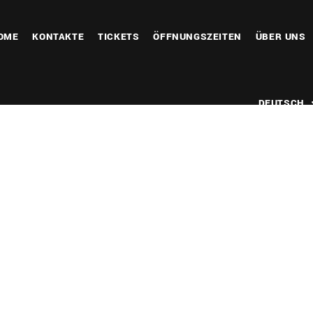
OME
KONTAKTE
TICKETS
ÖFFNUNGSZEITEN
ÜBER UNS
DEUTSCH
gle Kalender
iCalendar