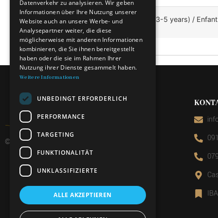
Datenverkehr zu analysieren. Wir geben
ENGLISH
Informationen über Ihre Nutzung unserer
Bambino (3-5 anni) / Kid (3-5 years) / Enfant
Website auch an unsere Werbe- und
Analysepartner weiter, die diese
möglicherweise mit anderen Informationen
kombinieren, die Sie ihnen bereitgestellt
haben oder die sie im Rahmen Ihrer
Nutzung ihrer Dienste gesammelt haben.
Weitere Informationen
UNBEDINGT ERFORDERLICH
KONT
PERFORMANCE
inf
TARGETING
091
© 2026 Miniera d’oro di Sessa
FUNKTIONALITÄT
079
UNKLASSIFIZIERTE
Cas
IB
ALLE AKZEPTIEREN