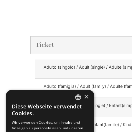
Ticket
Adulto (singolo) / Adult (single) / Adulte (si
Adulto (famiglia) / Adult (family) / Adulte (fa
×
Diese Webseite verwendet
Ragazzo (singolo) / Kid (single) / Enfant(simp
ITALIAN
Cookies.
FRENCH
Wir verwenden Cookies, um Inhalte und
Ragazzo / Kid (family) / Enfant(famille) / Kind 
Anzeigen zu personalisieren und unseren
GERMAN