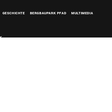
GESCHICHTE
BERGBAUPARK PFAD
MULTIMEDIA
Office 365
Outlook Live