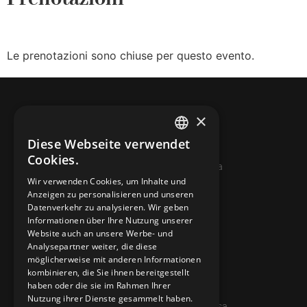
Le prenotazioni sono chiuse per questo evento.
×
Diese Webseite verwendet
ITALIAN
Cookies.
© 2026 Miniera d’oro di Sessa
FRENCH
Wir verwenden Cookies, um Inhalte und
Anzeigen zu personalisieren und unseren
GERMAN
KONTAKTE
Datenverkehr zu analysieren. Wir geben
ENGLISH
Informationen über Ihre Nutzung unserer
info@minieradoro.ch
Website auch an unsere Werbe- und
Analysepartner weiter, die diese
091 608 11 25
möglicherweise mit anderen Informationen
kombinieren, die Sie ihnen bereitgestellt
079 127 20 80
haben oder die sie im Rahmen Ihrer
Nutzung ihrer Dienste gesammelt haben.
Casella postale 7, 6997 Sessa