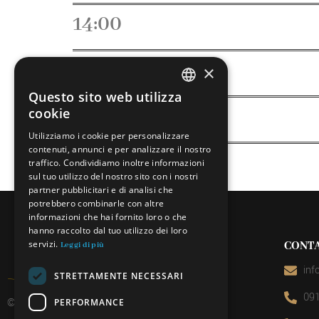
14:00
10:00
×
Questo sito web utilizza
ITALIAN
14:00
cookie
FRENCH
Utilizziamo i cookie per personalizzare
contenuti, annunci e per analizzare il nostro
GERMAN
traffico. Condividiamo inoltre informazioni
ENGLISH
sul tuo utilizzo del nostro sito con i nostri
partner pubblicitari e di analisi che
potrebbero combinarle con altre
informazioni che hai fornito loro o che
hanno raccolto dal tuo utilizzo dei loro
servizi.
CONTA
Leggi di più
inf
STRETTAMENTE NECESSARI
091
© 2026 Miniera d’oro di Sessa
PERFORMANCE