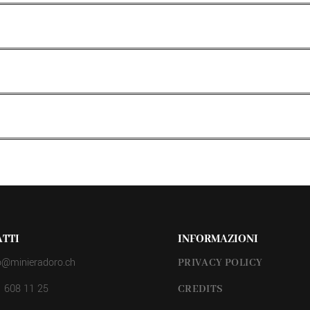
TTI
INFORMAZIONI
o@minieradoro.ch
PRIVACY POLICY
 608 11 25
CREDITS