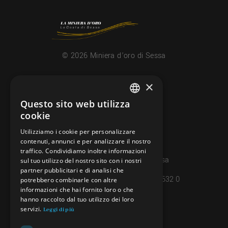
© 2026 Miniera d’oro di Sessa
×
CONTATTI
info@minieradoro.ch
Questo sito web utilizza
ITALIAN
cookie
091 608 11 25
FRENCH
Utilizziamo i cookie per personalizzare
079 127 20 80
contenuti, annunci e per analizzare il nostro
GERMAN
traffico. Condividiamo inoltre informazioni
Casella postale 7, 6997 Sessa
ENGLISH
sul tuo utilizzo del nostro sito con i nostri
partner pubblicitari e di analisi che
IBAN: CH45 8080 8004 4238 0632 0
potrebbero combinarle con altre
informazioni che hai fornito loro o che
hanno raccolto dal tuo utilizzo dei loro
servizi.
INFORMAZIONI
Leggi di più
PRIVACY POLICY