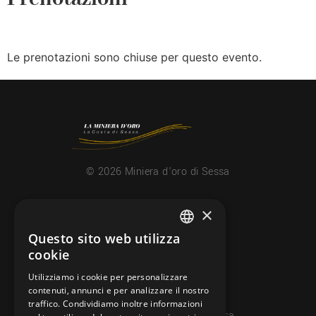
Le prenotazioni sono chiuse per questo evento.
© 2026 Miniera d’oro di Sessa
×
CONTATTI
info@minieradoro.ch
Questo sito web utilizza
ITALIAN
cookie
091 608 11 25
FRENCH
Utilizziamo i cookie per personalizzare
079 127 20 80
contenuti, annunci e per analizzare il nostro
GERMAN
traffico. Condividiamo inoltre informazioni
Casella postale 7, 6997 Sessa
ENGLISH