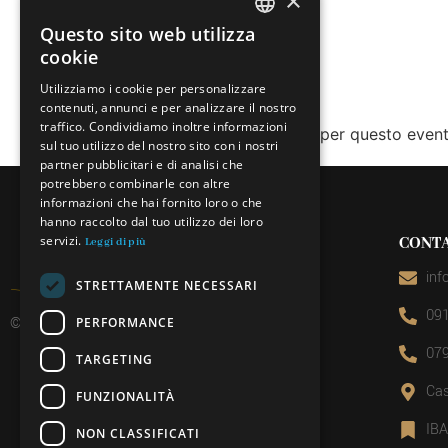
×
Questo sito web utilizza
ITALIAN
cookie
FRENCH
Utilizziamo i cookie per personalizzare
contenuti, annunci e per analizzare il nostro
GERMAN
traffico. Condividiamo inoltre informazioni
Le prenotazioni sono chiuse per questo event
ENGLISH
sul tuo utilizzo del nostro sito con i nostri
partner pubblicitari e di analisi che
potrebbero combinarle con altre
informazioni che hai fornito loro o che
hanno raccolto dal tuo utilizzo dei loro
servizi.
CONTA
Leggi di più
inf
STRETTAMENTE NECESSARI
091
© 2026 Miniera d’oro di Sessa
PERFORMANCE
079
TARGETING
Cas
FUNZIONALITÀ
IB
NON CLASSIFICATI