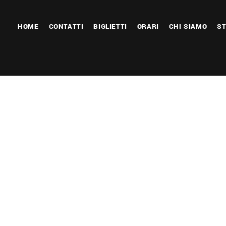
HOME
CONTATTI
BIGLIETTI
ORARI
CHI SIAMO
ST
 Calendar
iCalendar
Office