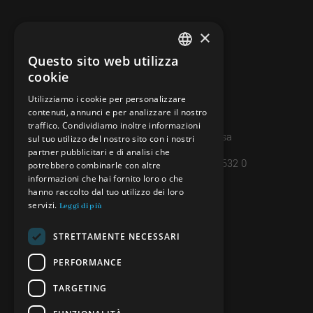
×
CONTATTI
info@minieradoro.ch
Questo sito web utilizza
ITALIAN
cookie
091 608 11 25
FRENCH
Utilizziamo i cookie per personalizzare
079 127 20 80
contenuti, annunci e per analizzare il nostro
GERMAN
traffico. Condividiamo inoltre informazioni
Casella postale 7, 6997 Sessa
ENGLISH
sul tuo utilizzo del nostro sito con i nostri
partner pubblicitari e di analisi che
IBAN: CH45 8080 8004 4238 0632 0
potrebbero combinarle con altre
informazioni che hai fornito loro o che
hanno raccolto dal tuo utilizzo dei loro
INFORMAZIONI
servizi.
Leggi di più
PRIVACY POLICY
STRETTAMENTE NECESSARI
CREDITS
PERFORMANCE
TARGETING
SEGUICI