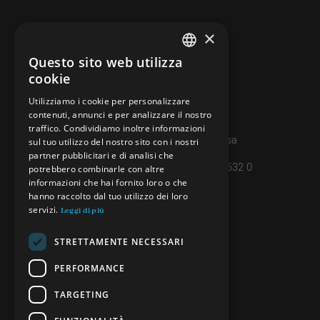
×
CONTATTI
info@minieradoro.ch
Questo sito web utilizza
ITALIAN
cookie
091 608 11 25
FRENCH
Utilizziamo i cookie per personalizzare
079 127 20 80
contenuti, annunci e per analizzare il nostro
GERMAN
traffico. Condividiamo inoltre informazioni
Casella postale 7, 6997 Sessa
ENGLISH
sul tuo utilizzo del nostro sito con i nostri
partner pubblicitari e di analisi che
IBAN: CH45 8080 8004 4238 0632 0
potrebbero combinarle con altre
informazioni che hai fornito loro o che
hanno raccolto dal tuo utilizzo dei loro
INFORMAZIONI
servizi.
Leggi di più
PRIVACY POLICY
STRETTAMENTE NECESSARI
CREDITS
PERFORMANCE
TARGETING
SEGUICI