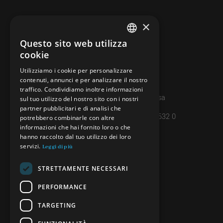
×
CONTATTI
info@minieradoro.ch
Questo sito web utilizza
ITALIAN
cookie
091 608 11 25
FRENCH
Utilizziamo i cookie per personalizzare
079 127 20 80
contenuti, annunci e per analizzare il nostro
GERMAN
traffico. Condividiamo inoltre informazioni
Casella postale 7, 6997 Sessa
ENGLISH
sul tuo utilizzo del nostro sito con i nostri
partner pubblicitari e di analisi che
IBAN: CH45 8080 8004 4238 0632 0
potrebbero combinarle con altre
informazioni che hai fornito loro o che
hanno raccolto dal tuo utilizzo dei loro
INFORMAZIONI
servizi.
Leggi di più
PRIVACY POLICY
STRETTAMENTE NECESSARI
CREDITS
PERFORMANCE
TARGETING
SEGUICI