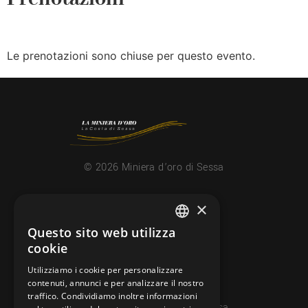
Le prenotazioni sono chiuse per questo evento.
© 2026 Miniera d’oro di Sessa
×
CONTATTI
info@minieradoro.ch
Questo sito web utilizza
ITALIAN
cookie
091 608 11 25
FRENCH
Utilizziamo i cookie per personalizzare
079 127 20 80
contenuti, annunci e per analizzare il nostro
GERMAN
traffico. Condividiamo inoltre informazioni
Casella postale 7, 6997 Sessa
ENGLISH