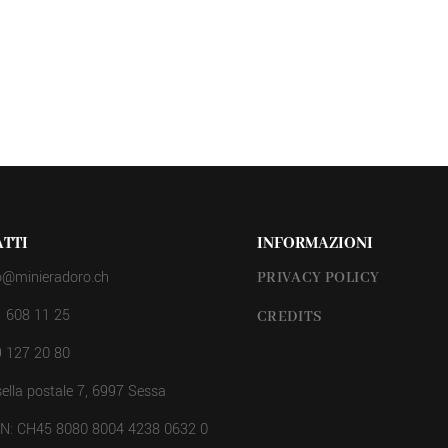
TTI
INFORMAZIONI
o@minieradoro.ch
PRIVACY POLICY
 608 11 25
CREDITS
 127 20 80
ella postale 7, 6997 Sessa
AN: CH45 8080 8004 4238 0632 0