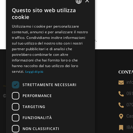
×
Questo sito web utilizza
ITALIAN
cookie
FRENCH
Utilizziamo i cookie per personalizzare
contenuti, annunci e per analizzare il nostro
GERMAN
traffico. Condividiamo inoltre informazioni
Questo evento è al completo.
ENGLISH
sul tuo utilizzo del nostro sito con i nostri
partner pubblicitari e di analisi che
potrebbero combinarle con altre
informazioni che hai fornito loro o che
hanno raccolto dal tuo utilizzo dei loro
servizi.
CONTA
Leggi di più
inf
STRETTAMENTE NECESSARI
091
© 2026 Miniera d’oro di Sessa
PERFORMANCE
079
TARGETING
Cas
FUNZIONALITÀ
IB
NON CLASSIFICATI