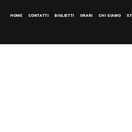
HOME
CONTATTI
BIGLIETTI
ORARI
CHI SIAMO
ST
 Calendar
iCalendar
Office