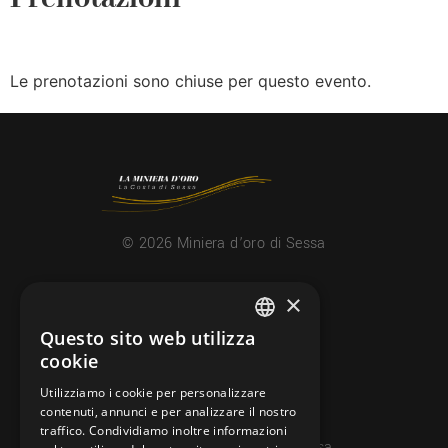
Le prenotazioni sono chiuse per questo evento.
© 2026 Miniera d’oro di Sessa
×
CONTATTI
info@minieradoro.ch
Questo sito web utilizza
ITALIAN
cookie
091 608 11 25
FRENCH
Utilizziamo i cookie per personalizzare
079 127 20 80
contenuti, annunci e per analizzare il nostro
GERMAN
traffico. Condividiamo inoltre informazioni
Casella postale 7, 6997 Sessa
ENGLISH