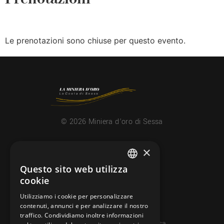
Le prenotazioni sono chiuse per questo evento.
© 2026 Miniera d’oro di Sessa
×
CONTATTI
info@minieradoro.ch
Questo sito web utilizza
ITALIAN
cookie
091 608 11 25
FRENCH
Utilizziamo i cookie per personalizzare
079 127 20 80
contenuti, annunci e per analizzare il nostro
GERMAN
traffico. Condividiamo inoltre informazioni
Casella postale 7, 6997 Sessa
ENGLISH