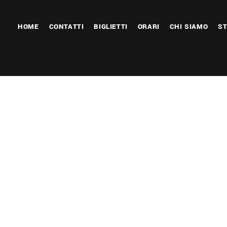
HOME
CONTATTI
BIGLIETTI
ORARI
CHI SIAMO
ST
 Calendar
iCalendar
Office