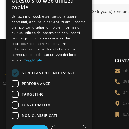
Questo sito web utilizza
ITALIAN
cookie
Bambino (3-5 anni) / Kid (3-5 years) / Enfant
FRENCH
Utilizziamo i cookie per personalizzare
contenuti, annunci e per analizzare il nostro
GERMAN
traffico. Condividiamo inoltre informazioni
ENGLISH
sul tuo utilizzo del nostro sito con i nostri
partner pubblicitari e di analisi che
potrebbero combinarle con altre
informazioni che hai fornito loro o che
hanno raccolto dal tuo utilizzo dei loro
servizi.
CONTA
Leggi di più
inf
STRETTAMENTE NECESSARI
091
© 2026 Miniera d’oro di Sessa
PERFORMANCE
079
TARGETING
Cas
FUNZIONALITÀ
IB
NON CLASSIFICATI