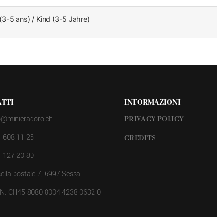
(3-5 ans) / Kind (3-5 Jahre)
TTI
INFORMAZIONI
o@minieradoro.ch
PRIVACY POLICY
 608 11 25
CREDITS
 127 20 80
ella postale 7, 6997 Sessa
AN: CH45 8080 8004 4238 0632 0