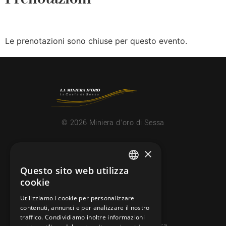
Le prenotazioni sono chiuse per questo evento.
© 2026 Miniera d’oro di Sessa
×
CONTATTI
info@minieradoro.ch
Questo sito web utilizza
ITALIAN
cookie
091 608 11 25
FRENCH
Utilizziamo i cookie per personalizzare
079 127 20 80
contenuti, annunci e per analizzare il nostro
GERMAN
traffico. Condividiamo inoltre informazioni
Casella postale 7, 6997 Sessa
ENGLISH