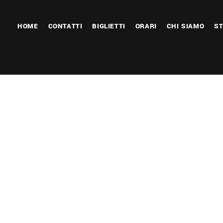
HOME
CONTATTI
BIGLIETTI
ORARI
CHI SIAMO
ST
 Calendar
iCalendar
Office