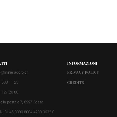
TTI
INFORMAZIONI
o@minieradoro.ch
PRIVACY POLICY
 608 11 25
CREDITS
 127 20 80
ella postale 7, 6997 Sessa
AN: CH45 8080 8004 4238 0632 0