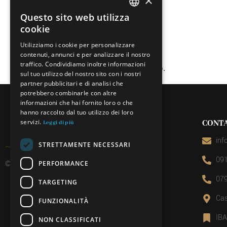
×
Questo sito web utilizza
ITALIAN
cookie
FRENCH
Utilizziamo i cookie per personalizzare
contenuti, annunci e per analizzare il nostro
GERMAN
traffico. Condividiamo inoltre informazioni
Questo evento è al completo.
ENGLISH
sul tuo utilizzo del nostro sito con i nostri
partner pubblicitari e di analisi che
potrebbero combinarle con altre
informazioni che hai fornito loro o che
hanno raccolto dal tuo utilizzo dei loro
servizi.
CONTA
Leggi di più
inf
STRETTAMENTE NECESSARI
091
© 2026 Miniera d’oro di Sessa
PERFORMANCE
079
TARGETING
Cas
FUNZIONALITÀ
IB
NON CLASSIFICATI