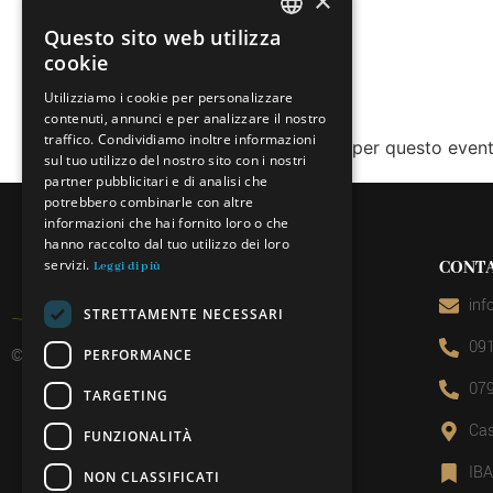
×
Questo sito web utilizza
ITALIAN
cookie
FRENCH
Utilizziamo i cookie per personalizzare
contenuti, annunci e per analizzare il nostro
GERMAN
traffico. Condividiamo inoltre informazioni
Le prenotazioni sono chiuse per questo event
ENGLISH
sul tuo utilizzo del nostro sito con i nostri
partner pubblicitari e di analisi che
potrebbero combinarle con altre
informazioni che hai fornito loro o che
hanno raccolto dal tuo utilizzo dei loro
servizi.
CONTA
Leggi di più
inf
STRETTAMENTE NECESSARI
091
© 2026 Miniera d’oro di Sessa
PERFORMANCE
079
TARGETING
Cas
FUNZIONALITÀ
IB
NON CLASSIFICATI