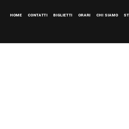
HOME
CONTATTI
BIGLIETTI
ORARI
CHI SIAMO
ST
 Calendar
iCalendar
Office