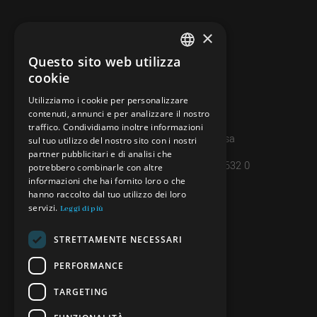
×
CONTATTI
info@minieradoro.ch
Questo sito web utilizza
ITALIAN
cookie
091 608 11 25
FRENCH
Utilizziamo i cookie per personalizzare
079 127 20 80
contenuti, annunci e per analizzare il nostro
GERMAN
traffico. Condividiamo inoltre informazioni
Casella postale 7, 6997 Sessa
ENGLISH
sul tuo utilizzo del nostro sito con i nostri
partner pubblicitari e di analisi che
IBAN: CH45 8080 8004 4238 0632 0
potrebbero combinarle con altre
informazioni che hai fornito loro o che
hanno raccolto dal tuo utilizzo dei loro
INFORMAZIONI
servizi.
Leggi di più
PRIVACY POLICY
STRETTAMENTE NECESSARI
CREDITS
PERFORMANCE
TARGETING
SEGUICI