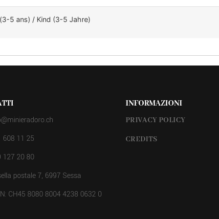
(3-5 ans) / Kind (3-5 Jahre)
TTI
INFORMAZIONI
o@minieradoro.ch
PRIVACY POLICY
 608 11 25
CREDITS
 127 20 80
ella postale 7, 6997 Sessa
AN: CH45 8080 8004 4238 0632 0