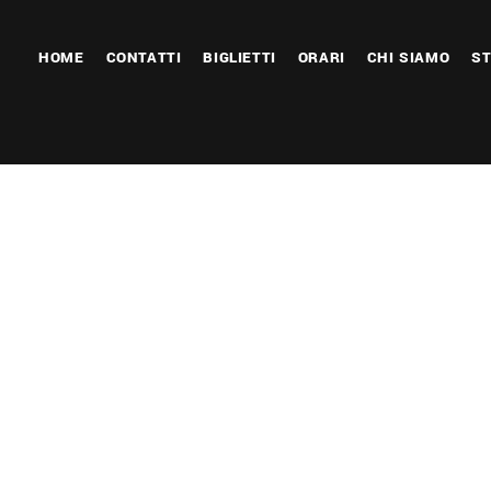
HOME
CONTATTI
BIGLIETTI
ORARI
CHI SIAMO
ST
 Calendar
iCalendar
Office