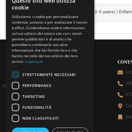
Questo sito web utilizza
ITALIAN
cookie
Bambino (3-5 anni) / Kid (3-5 years) / Enfant
FRENCH
Utilizziamo i cookie per personalizzare
contenuti, annunci e per analizzare il nostro
GERMAN
traffico. Condividiamo inoltre informazioni
ENGLISH
sul tuo utilizzo del nostro sito con i nostri
partner pubblicitari e di analisi che
potrebbero combinarle con altre
informazioni che hai fornito loro o che
hanno raccolto dal tuo utilizzo dei loro
servizi.
CONTA
Leggi di più
inf
STRETTAMENTE NECESSARI
091
© 2026 Miniera d’oro di Sessa
PERFORMANCE
079
TARGETING
Cas
FUNZIONALITÀ
IB
NON CLASSIFICATI