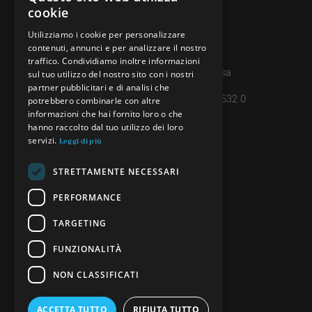
ITALIAN
cookie
091 608 11 25
FRENCH
Utilizziamo i cookie per personalizzare
079 127 20 80
contenuti, annunci e per analizzare il nostro
GERMAN
traffico. Condividiamo inoltre informazioni
Casella postale 7, 6997 Sessa
ENGLISH
sul tuo utilizzo del nostro sito con i nostri
partner pubblicitari e di analisi che
IBAN: CH45 8080 8004 4238 0632 0
potrebbero combinarle con altre
informazioni che hai fornito loro o che
hanno raccolto dal tuo utilizzo dei loro
servizi.
INFORMAZIONI
Leggi di più
PRIVACY POLICY
STRETTAMENTE NECESSARI
CREDITS
PERFORMANCE
TARGETING
SEGUICI
FUNZIONALITÀ
NON CLASSIFICATI
ACCETTA TUTTO
RIFIUTA TUTTO