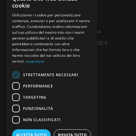
ITALIAN
cookie
091 608 11 25
FRENCH
Utilizziamo i cookie per personalizzare
079 127 20 80
contenuti, annunci e per analizzare il nostro
GERMAN
traffico. Condividiamo inoltre informazioni
Casella postale 7, 6997 Sessa
ENGLISH
sul tuo utilizzo del nostro sito con i nostri
partner pubblicitari e di analisi che
IBAN: CH45 8080 8004 4238 0632 0
potrebbero combinarle con altre
informazioni che hai fornito loro o che
hanno raccolto dal tuo utilizzo dei loro
servizi.
INFORMAZIONI
Leggi di più
PRIVACY POLICY
STRETTAMENTE NECESSARI
CREDITS
PERFORMANCE
TARGETING
SEGUICI
FUNZIONALITÀ
NON CLASSIFICATI
ACCETTA TUTTO
RIFIUTA TUTTO