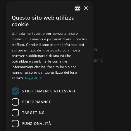
×
CONTATTI
info@minieradoro.ch
Questo sito web utilizza
ITALIAN
cookie
091 608 11 25
FRENCH
Utilizziamo i cookie per personalizzare
079 127 20 80
contenuti, annunci e per analizzare il nostro
GERMAN
traffico. Condividiamo inoltre informazioni
Casella postale 7, 6997 Sessa
ENGLISH
sul tuo utilizzo del nostro sito con i nostri
partner pubblicitari e di analisi che
IBAN: CH45 8080 8004 4238 0632 0
potrebbero combinarle con altre
informazioni che hai fornito loro o che
hanno raccolto dal tuo utilizzo dei loro
servizi.
INFORMAZIONI
Leggi di più
PRIVACY POLICY
STRETTAMENTE NECESSARI
CREDITS
PERFORMANCE
TARGETING
SEGUICI
FUNZIONALITÀ