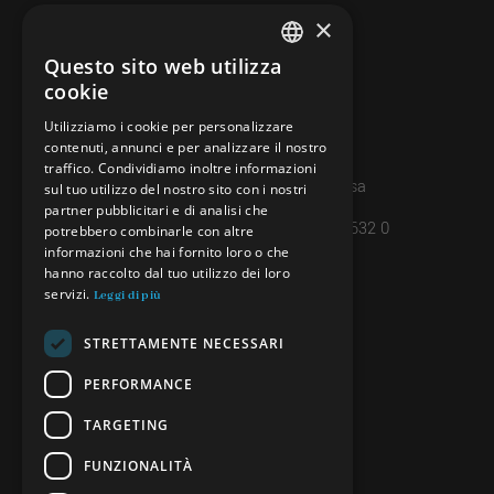
×
CONTATTI
info@minieradoro.ch
Questo sito web utilizza
ITALIAN
cookie
091 608 11 25
FRENCH
Utilizziamo i cookie per personalizzare
079 127 20 80
contenuti, annunci e per analizzare il nostro
GERMAN
traffico. Condividiamo inoltre informazioni
Casella postale 7, 6997 Sessa
ENGLISH
sul tuo utilizzo del nostro sito con i nostri
partner pubblicitari e di analisi che
IBAN: CH45 8080 8004 4238 0632 0
potrebbero combinarle con altre
informazioni che hai fornito loro o che
hanno raccolto dal tuo utilizzo dei loro
servizi.
INFORMAZIONI
Leggi di più
PRIVACY POLICY
STRETTAMENTE NECESSARI
CREDITS
PERFORMANCE
TARGETING
SEGUICI
FUNZIONALITÀ