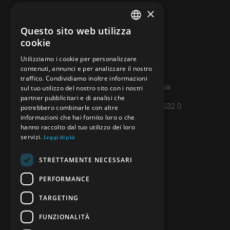
×
CONTATTI
info@minieradoro.ch
Questo sito web utilizza
ITALIAN
cookie
091 608 11 25
FRENCH
Utilizziamo i cookie per personalizzare
079 127 20 80
contenuti, annunci e per analizzare il nostro
GERMAN
traffico. Condividiamo inoltre informazioni
Casella postale 7, 6997 Sessa
ENGLISH
sul tuo utilizzo del nostro sito con i nostri
partner pubblicitari e di analisi che
IBAN: CH45 8080 8004 4238 0632 0
potrebbero combinarle con altre
informazioni che hai fornito loro o che
hanno raccolto dal tuo utilizzo dei loro
servizi.
INFORMAZIONI
Leggi di più
PRIVACY POLICY
STRETTAMENTE NECESSARI
CREDITS
PERFORMANCE
TARGETING
SEGUICI
FUNZIONALITÀ