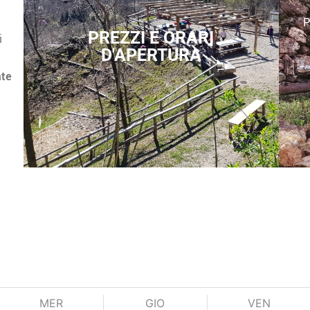
P
PREZZI E ORARI
i
D'APERTURA
ate
MER
GIO
VEN