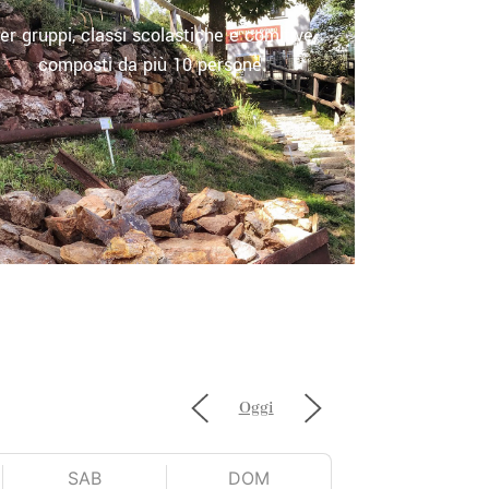
er gruppi, classi scolastiche e comitive,
composti da più 10 persone.
Oggi
SAB
DOM