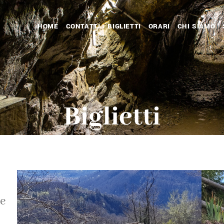
HOME
CONTATTI
BIGLIETTI
ORARI
CHI SIAMO
Biglietti
te