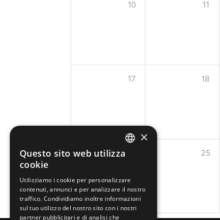
10
11
17
18
×
Questo sito web utilizza
24
25
ITALIAN
cookie
FRENCH
Utilizziamo i cookie per personalizzare
contenuti, annunci e per analizzare il nostro
GERMAN
traffico. Condividiamo inoltre informazioni
ENGLISH
sul tuo utilizzo del nostro sito con i nostri
partner pubblicitari e di analisi che